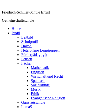
Friedrich-Schiller-Schule Erfurt
Gemeinschaftsschule
Home
Profil
Leitbild
Schulprofil
Dalton
Heterogene Lerngruppen
Förderpädagogik
Pensen
Fächer
Mathematik
Englisch
Wirtschaft und Recht
Spanisch
Sozialkunde
Musik
Ethik
Evangelische Religion
Ganztagsschule
LemaS