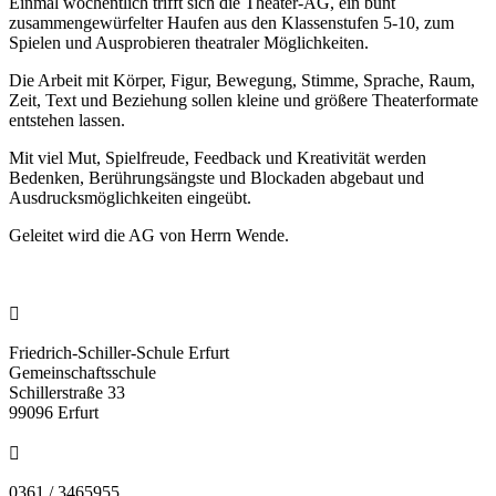
Einmal wöchentlich trifft sich die Theater-AG, ein bunt
zusammengewürfelter Haufen aus den Klassenstufen 5-10, zum
Spielen und Ausprobieren theatraler Möglichkeiten.
Die Arbeit mit Körper, Figur, Bewegung, Stimme, Sprache, Raum,
Zeit, Text und Beziehung sollen kleine und größere Theaterformate
entstehen lassen.
Mit viel Mut, Spielfreude, Feedback und Kreativität werden
Bedenken, Berührungsängste und Blockaden abgebaut und
Ausdrucksmöglichkeiten eingeübt.
Geleitet wird die AG von Herrn Wende.

Friedrich-Schiller-Schule Erfurt
Gemeinschaftsschule
Schillerstraße 33
99096 Erfurt

0361 / 3465955